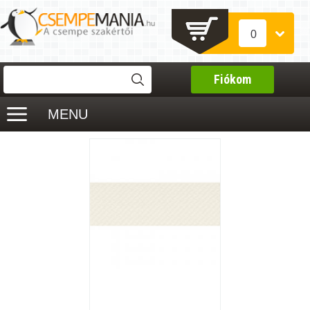
0
Fiókom
MENU