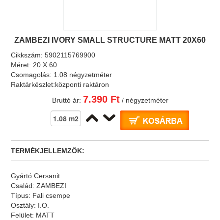
ZAMBEZI IVORY SMALL STRUCTURE MATT 20X60
Cikkszám:
5902115769900
Méret:
20 X 60
Csomagolás:
1.08 négyzetméter
Raktárkészlet:
központi raktáron
7.390 Ft
Bruttó ár:
/ négyzetméter
TERMÉKJELLEMZŐK:
Gyártó
Cersanit
Család:
ZAMBEZI
Típus:
Fali csempe
Osztály:
I.O.
Felület:
MATT