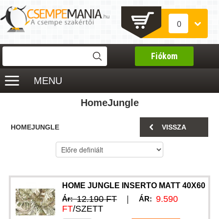
0
Fiókom
MENU
HomeJungle
HOMEJUNGLE
VISSZA
HOME JUNGLE INSERTO MATT 40X60
12.190 FT
|
9.590
Ár:
ÁR:
FT
/SZETT