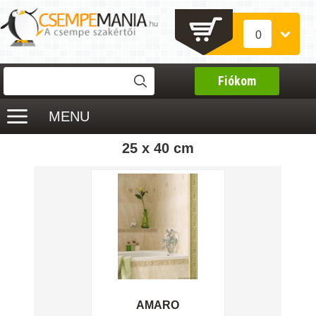
0
Fiókom
MENU
25 x 40 cm
AMARO