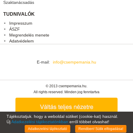
Szaktanácsadás
TUDNIVALÓK
Impresszum
ÁSZF
Megrendelés menete
Adatvédelem
E-mail:
info@csempemania.hu
© 2013 csempemania.hu.
All rights reserved. Minden jog fenntartva
Tájékoztatjuk. hogy a weboldal sütiket (cookie-kat) használ.
Új
Adatkezelési tájékoztatónkban
erről többet olvashat!
Oldal tetejére
Adatkezelési tájékoztató
Rendben! Sütik elfogadása!