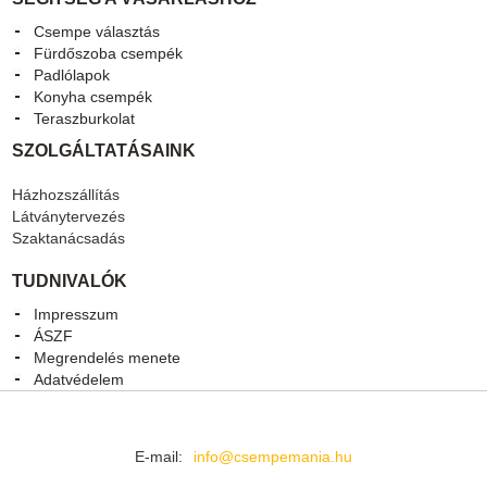
Csempe választás
Fürdőszoba csempék
Padlólapok
Konyha csempék
Teraszburkolat
SZOLGÁLTATÁSAINK
Házhozszállítás
Látványtervezés
Szaktanácsadás
TUDNIVALÓK
Impresszum
ÁSZF
Megrendelés menete
Adatvédelem
E-mail:
info@csempemania.hu