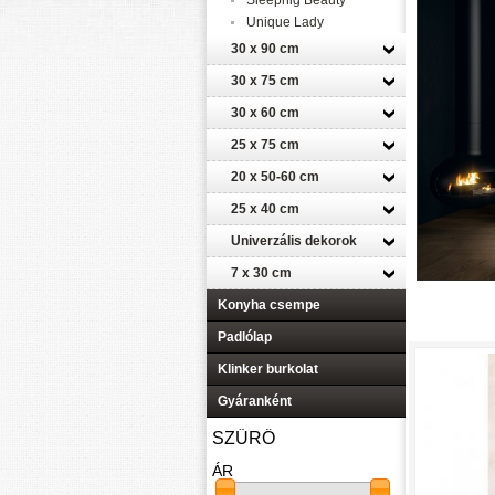
Sleepnig Beauty
Unique Lady
30 x 90 cm
30 x 75 cm
30 x 60 cm
25 x 75 cm
20 x 50-60 cm
25 x 40 cm
Univerzális dekorok
7 x 30 cm
Konyha csempe
Padlólap
Klinker burkolat
Gyáranként
SZŰRŐ
ÁR