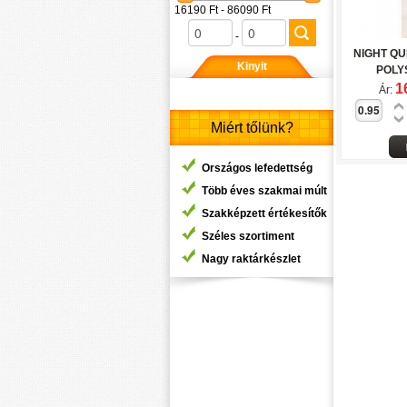
16190 Ft - 86090 Ft
-
NIGHT QU
Kinyit
POLYS
1
Ár:
Miért tőlünk?
Országos lefedettség
Több éves szakmai múlt
Szakképzett értékesítők
Széles szortiment
Nagy raktárkészlet