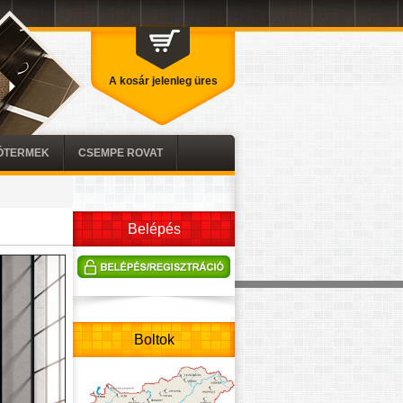
A kosár jelenleg üres
TÓTERMEK
CSEMPE ROVAT
Belépés
Boltok