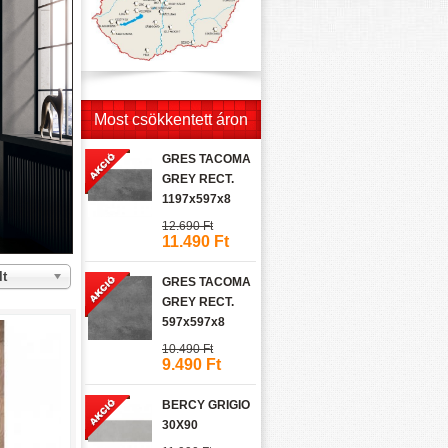
Most csökkentett áron
GRES TACOMA
GREY RECT.
1197x597x8
12.690 Ft
11.490 Ft
lt
GRES TACOMA
GREY RECT.
597x597x8
10.490 Ft
9.490 Ft
BERCY GRIGIO
30X90