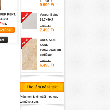
11.990 Ft
9.990 Ft
PER REKT.
Vesper Beige
119,8
59,7x59,7
Ft
/db
7.990 Ft
7.490 Ft
GRES SIDE
SAND
600X300X8 cm
padlólap
7.290 Ft
6.490 Ft
Utoljára nézettek
Még nem tekintettél meg egy
terméket sem.