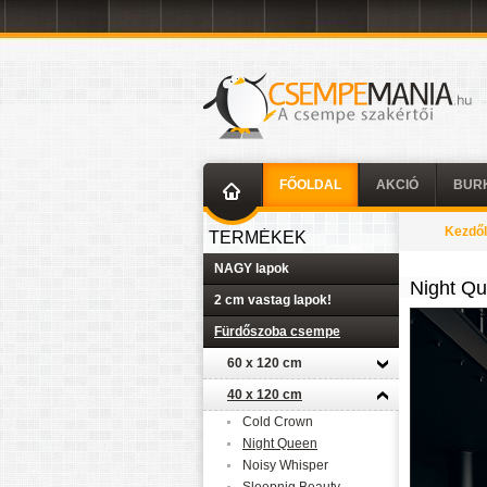
FŐOLDAL
AKCIÓ
BUR
Kezdő
TERMÉKEK
NAGY lapok
Night Q
2 cm vastag lapok!
Fürdőszoba csempe
60 x 120 cm
40 x 120 cm
Cold Crown
Night Queen
Noisy Whisper