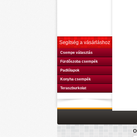
Segítség a vásárláshoz
Csempe választás
Fürdőszoba csempék
Padlólapok
Konyha csempék
Teraszburkolat
O