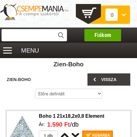
0
Fiókom
MENU
Zien-Boho
ZIEN-BOHO
VISSZA
Boho 1 21x18,2x0,8 Element
1.590 Ft
/db
Ár: