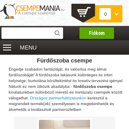
0
Fiókom
MENU
Fürdőszoba csempe
Engedje szabadon fantáziáját, és valósítsa meg álmai
fürdőszobáját! A fürdőszoba lakásunk különleges és intim
helyisége; burkolása körültekintést és kreatív tervezést igényel.
Nálunk ez nem ütközik akadályba -
fürdőszoba csempe
kínálatunkban különböző méretű és mintázatú csempék között
válogathat.
Országos partnerhálózatunkon
keresztül a
megrendelt termék(ek) személyesen is megtekinthetők és
átvehetők a kiválasztott partnerüzletben.