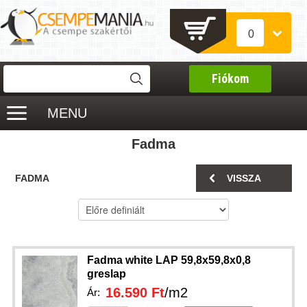
0
Fiókom
MENU
Fadma
FADMA
VISSZA
Fadma white LAP 59,8x59,8x0,8
greslap
16.590 Ft
/m2
Ár: