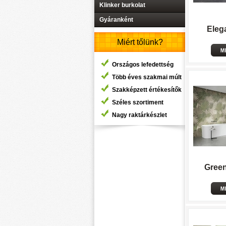
Klinker burkolat
Gyáranként
Eleg
Miért tőlünk?
Országos lefedettség
Több éves szakmai múlt
Szakképzett értékesítők
Széles szortiment
Nagy raktárkészlet
Green