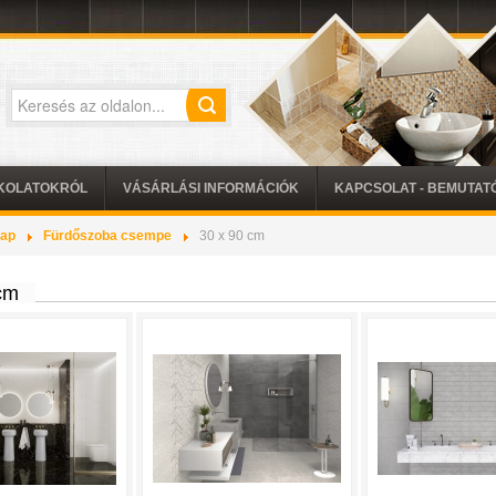
KOLATOKRÓL
VÁSÁRLÁSI INFORMÁCIÓK
KAPCSOLAT - BEMUTA
lap
Fürdőszoba csempe
30 x 90 cm
cm