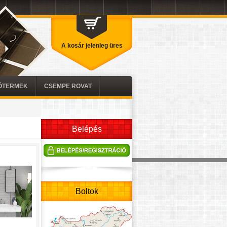
A kosár jelenleg üres
TÓTERMEK
CSEMPE ROVAT
Belépés
Boltok