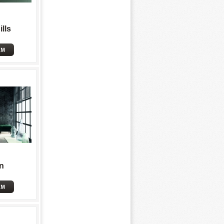
lls
n