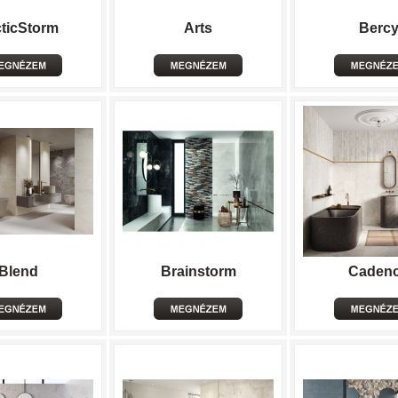
ticStorm
Arts
Berc
Blend
Brainstorm
Caden