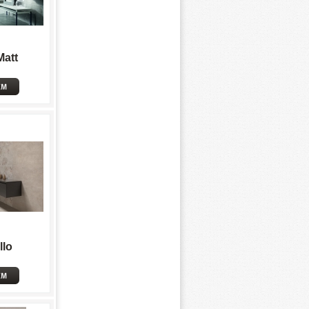
Matt
llo