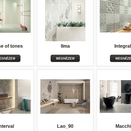
e of tones
Ilma
Integral
nterval
Lao_90
Macch