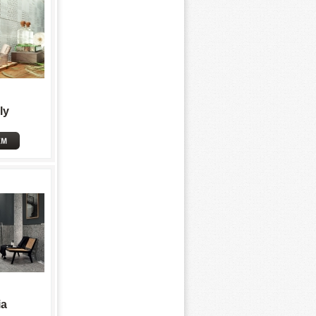
ly
ia