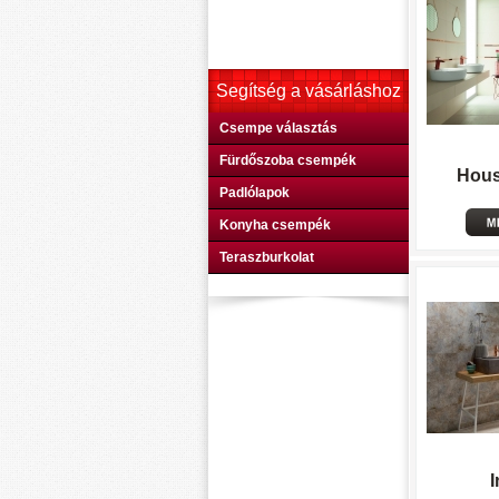
Segítség a vásárláshoz
Csempe választás
Fürdőszoba csempék
Hous
Padlólapok
Konyha csempék
Teraszburkolat
I