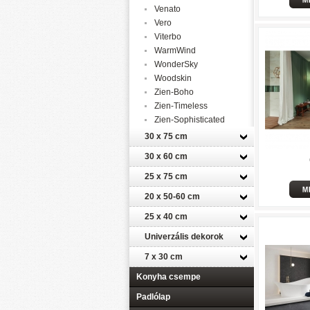
Venato
Vero
Viterbo
WarmWind
WonderSky
Woodskin
Zien-Boho
Zien-Timeless
Zien-Sophisticated
30 x 75 cm
30 x 60 cm
25 x 75 cm
20 x 50-60 cm
25 x 40 cm
Univerzális dekorok
7 x 30 cm
Konyha csempe
Padlólap