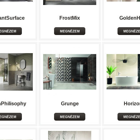
antSurface
FrostMix
GoldenHi
Philisophy
Grunge
Horizo