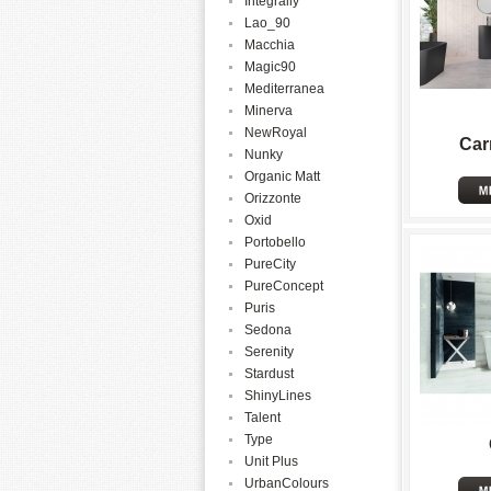
Integrally
Lao_90
Macchia
Magic90
Mediterranea
Minerva
NewRoyal
Car
Nunky
Organic Matt
Orizzonte
Oxid
Portobello
PureCity
PureConcept
Puris
Sedona
Serenity
Stardust
ShinyLines
Talent
Type
Unit Plus
UrbanColours