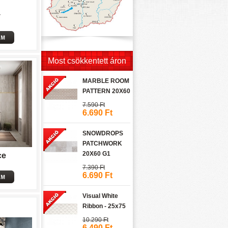
y
Most csökkentett áron
MARBLE ROOM
PATTERN 20X60
7.590 Ft
6.690 Ft
SNOWDROPS
PATCHWORK
20X60 G1
ce
7.390 Ft
6.690 Ft
Visual White
Ribbon - 25x75
10.290 Ft
6.490 Ft