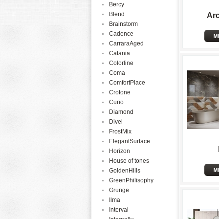
Bercy
Blend
Arc
Brainstorm
Cadence
CarraraAged
Catania
Colorline
Coma
ComfortPlace
Crotone
Curio
Diamond
Divel
FrostMix
ElegantSurface
Horizon
House of tones
GoldenHills
GreenPhilisophy
Grunge
Ilma
Interval