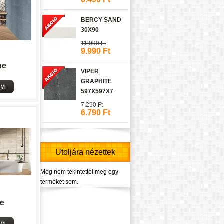
BERCY SAND
30X90
11.990 Ft
9.990 Ft
ne
VIPER
GRAPHITE
597X597X7
7.290 Ft
6.790 Ft
Utoljára nézettek
Még nem tekintettél meg egy
terméket sem.
ne