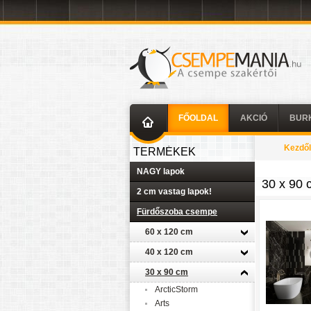
FŐOLDAL
AKCIÓ
BUR
Kezdő
TERMÉKEK
NAGY lapok
30 x 90 
2 cm vastag lapok!
Fürdőszoba csempe
60 x 120 cm
40 x 120 cm
30 x 90 cm
ArcticStorm
Arts