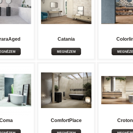
raraAged
Catania
Colorli
Coma
ComfortPlace
Croto