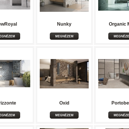
ewRoyal
Nunky
Organic 
izzonte
Oxid
Portobe