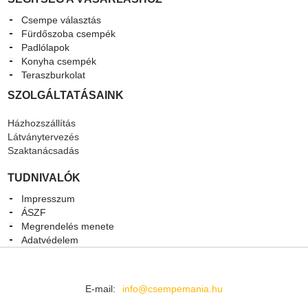
Csempe választás
Fürdőszoba csempék
Padlólapok
Konyha csempék
Teraszburkolat
SZOLGÁLTATÁSAINK
Házhozszállítás
Látványtervezés
Szaktanácsadás
TUDNIVALÓK
Impresszum
ÁSZF
Megrendelés menete
Adatvédelem
E-mail:
info@csempemania.hu