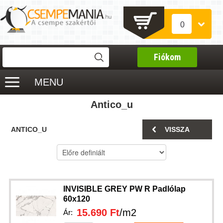
0
Fiókom
MENU
Antico_u
ANTICO_U
VISSZA
INVISIBLE GREY PW R Padlólap
60x120
15.690 Ft
/m2
Ár: