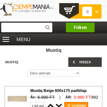
0
Fiókom
MENU
Mustiq
MUSTIQ
VISSZA
Mustiq Beige 600x175 padlólap
6.990 FT
|
5.990 FT
/M2
Ár:
ÁR: