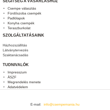
SEGÍTSÉG A VÁSÁRLÁSHOZ
Csempe választás
Fürdőszoba csempék
Padlólapok
Konyha csempék
Teraszburkolat
SZOLGÁLTATÁSAINK
Házhozszállítás
Látványtervezés
Szaktanácsadás
TUDNIVALÓK
Impresszum
ÁSZF
Megrendelés menete
Adatvédelem
E-mail:
info@csempemania.hu