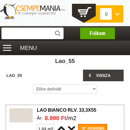
0
Fiókom
MENU
Lao_55
LAO_55
VISSZA
LAO BIANCO RLV. 33,3X55
8.990 Ft
/m2
Ár: