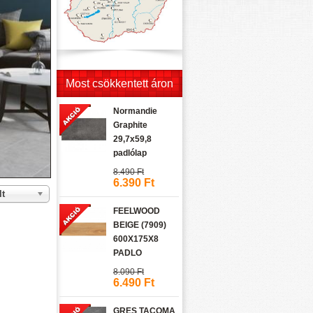
Most csökkentett áron
Normandie
Graphite
29,7x59,8
padlólap
8.490 Ft
6.390 Ft
lt
FEELWOOD
BEIGE (7909)
600X175X8
PADLO
8.090 Ft
6.490 Ft
GRES TACOMA