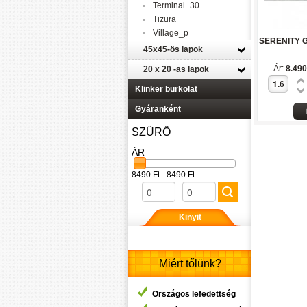
Terminal_30
Tizura
Village_p
SERENITY G
45x45-ös lapok
Ár:
8.490
20 x 20 -as lapok
Klinker burkolat
Gyáranként
SZŰRŐ
ÁR
8490 Ft - 8490 Ft
-
Kinyit
Miért tőlünk?
Országos lefedettség