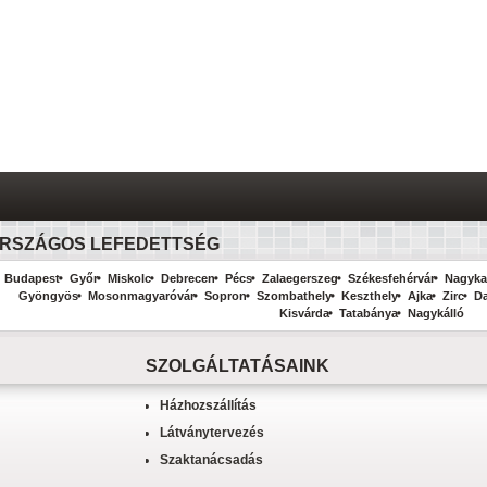
RSZÁGOS LEFEDETTSÉG
Budapest
Győr
Miskolc
Debrecen
Pécs
Zalaegerszeg
Székesfehérvár
Nagyka
Gyöngyös
Mosonmagyaróvár
Sopron
Szombathely
Keszthely
Ajka
Zirc
D
Kisvárda
Tatabánya
Nagykálló
SZOLGÁLTATÁSAINK
Házhozszállítás
Látványtervezés
Szaktanácsadás