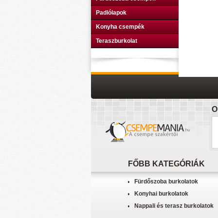
Padlólapok
Konyha csempék
Teraszburkolat
O
FŐBB KATEGÓRIÁK
Fürdőszoba burkolatok
Konyhai burkolatok
Nappali és terasz burkolatok