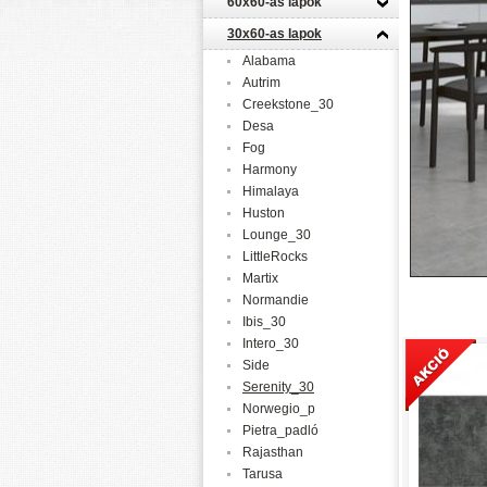
60x60-as lapok
30x60-as lapok
Alabama
Autrim
Creekstone_30
Desa
Fog
Harmony
Himalaya
Huston
Lounge_30
LittleRocks
Martix
Normandie
Ibis_30
Intero_30
Side
Serenity_30
Norwegio_p
Pietra_padló
Rajasthan
Tarusa