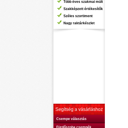
Több éves szakmai múlt
Szakképzett értékesítők
Széles szortiment
Nagy raktárkészlet
Segítség a vásárláshoz
Csempe választás
Fürdőszoba csempék