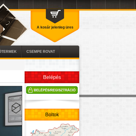
A kosár jelenleg üres
TÓTERMEK
CSEMPE ROVAT
Belépés
Boltok