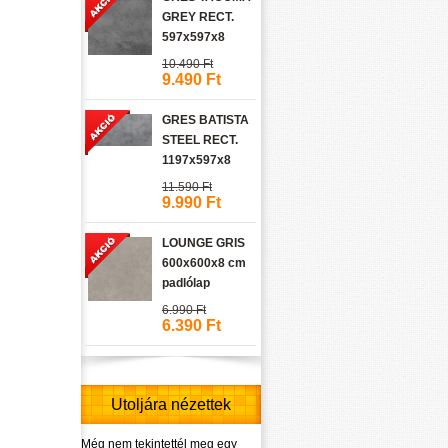
GREY RECT.
597x597x8
10.490 Ft
9.490 Ft
GRES BATISTA
STEEL RECT.
1197x597x8
11.590 Ft
9.990 Ft
LOUNGE GRIS
600x600x8 cm
padlólap
6.990 Ft
6.390 Ft
Utoljára nézettek
Még nem tekintettél meg egy