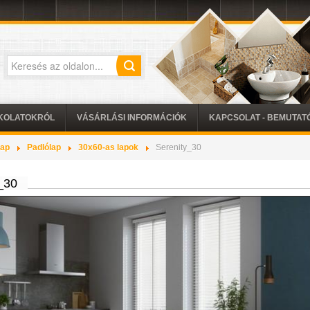
KOLATOKRÓL
VÁSÁRLÁSI INFORMÁCIÓK
KAPCSOLAT - BEMUTA
lap
Padlólap
30x60-as lapok
Serenity_30
_30