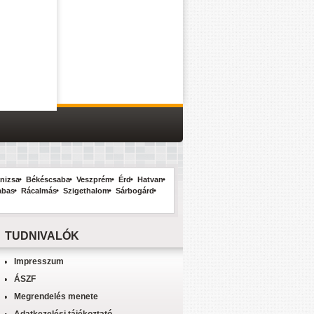
nizsa
Békéscsaba
Veszprém
Érd
Hatvan
abas
Rácalmás
Szigethalom
Sárbogárd
TUDNIVALÓK
Impresszum
ÁSZF
Megrendelés menete
Adatkezelési tájékoztató