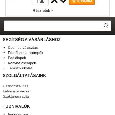
Részletek »
SEGÍTSÉG A VÁSÁRLÁSHOZ
Csempe választás
Fürdőszoba csempék
Padlólapok
Konyha csempék
Teraszburkolat
SZOLGÁLTATÁSAINK
Házhozszállítás
Látványtervezés
Szaktanácsadás
TUDNIVALÓK
Impresszum