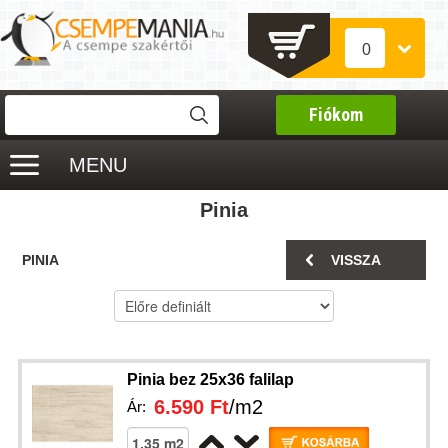
0
Fiókom
MENU
Pinia
PINIA
VISSZA
Pinia bez 25x36 falilap
6.590 Ft
/m2
Ár: