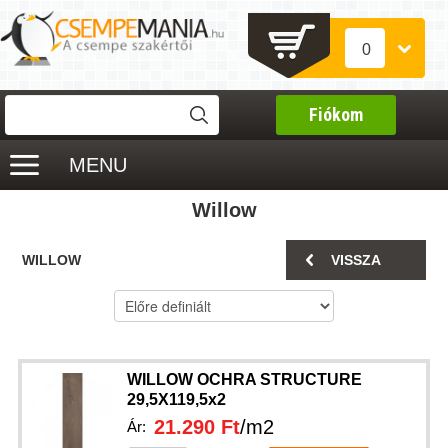
0
Fiókom
MENU
Willow
WILLOW
VISSZA
WILLOW OCHRA STRUCTURE
29,5X119,5x2
21.290 Ft
/m2
Ár: