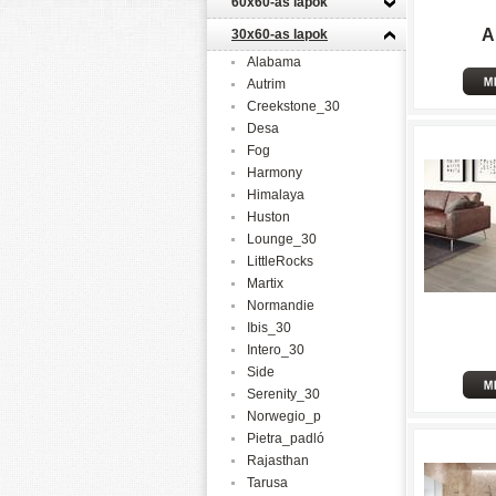
60x60-as lapok
A
30x60-as lapok
Alabama
Autrim
Creekstone_30
Desa
Fog
Harmony
Himalaya
Huston
Lounge_30
LittleRocks
Martix
Normandie
Ibis_30
Intero_30
Side
Serenity_30
Norwegio_p
Pietra_padló
Rajasthan
Tarusa