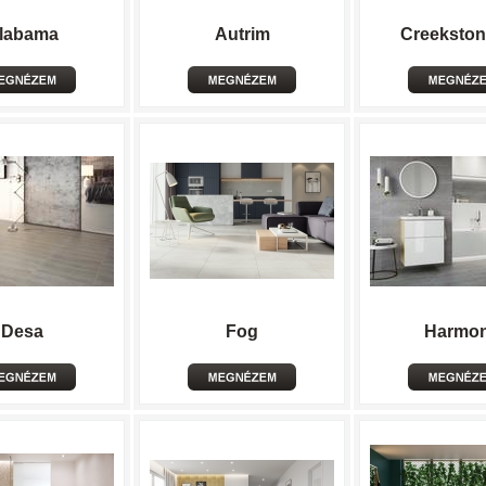
labama
Autrim
Creeksto
Desa
Fog
Harmo