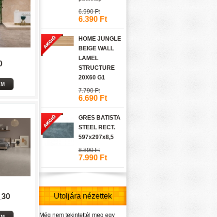
6.990 Ft
6.390 Ft
HOME JUNGLE
BEIGE WALL
LAMEL
0
STRUCTURE
20X60 G1
7.790 Ft
6.690 Ft
GRES BATISTA
STEEL RECT.
597x297x8,5
8.890 Ft
7.990 Ft
Utoljára nézettek
_30
Még nem tekintettél meg egy