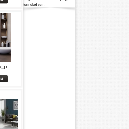
terméket sem.
o_p