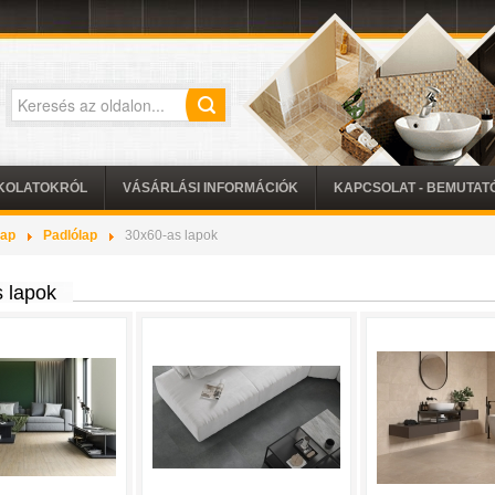
KOLATOKRÓL
VÁSÁRLÁSI INFORMÁCIÓK
KAPCSOLAT - BEMUTA
lap
Padlólap
30x60-as lapok
 lapok