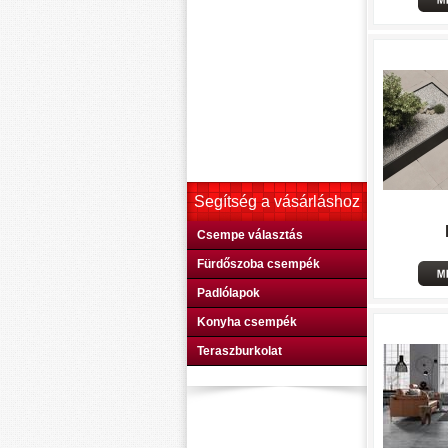
Segítség a vásárláshoz
Csempe választás
Fürdőszoba csempék
Padlólapok
Konyha csempék
Teraszburkolat