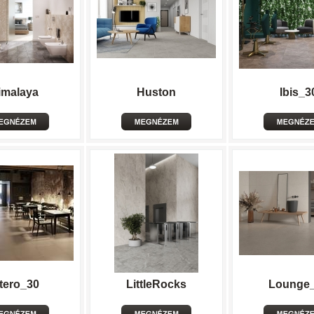
imalaya
Huston
Ibis_3
ntero_30
LittleRocks
Lounge