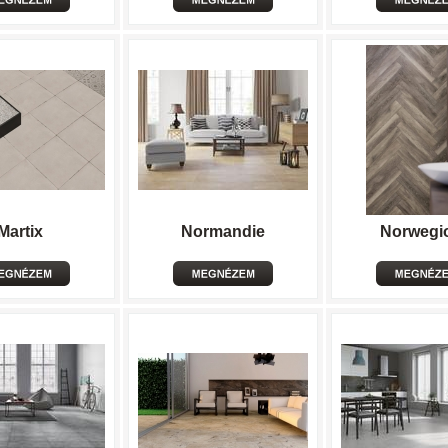
Martix
Normandie
Norwegi