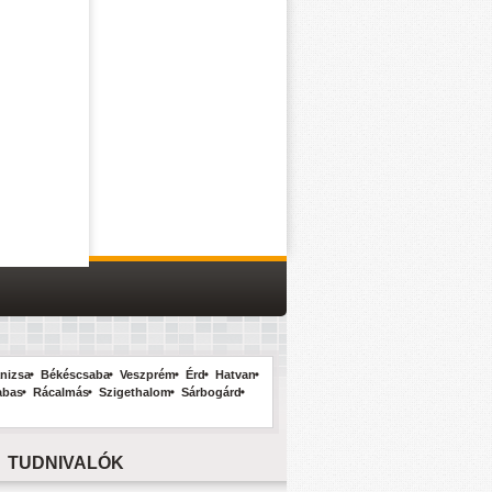
nizsa
Békéscsaba
Veszprém
Érd
Hatvan
abas
Rácalmás
Szigethalom
Sárbogárd
TUDNIVALÓK