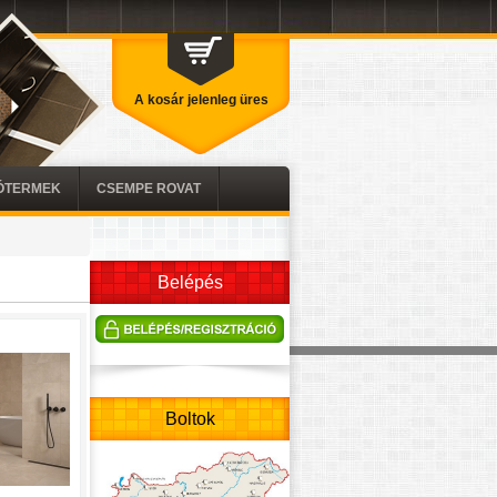
A kosár jelenleg üres
TÓTERMEK
CSEMPE ROVAT
Belépés
Boltok