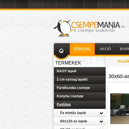
FŐOLDAL
AKCIÓ
BUR
Kezdő
TERMÉKEK
NAGY lapok
30x60-as
2 cm vastag lapok!
Fürdőszoba csempe
Konyha csempe
Padlólap
Fa mintás lapok
60x120-as lapok