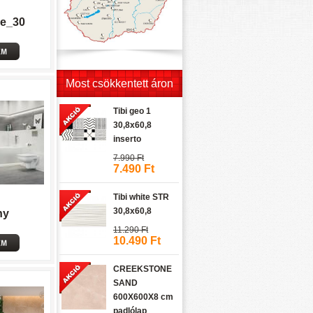
ne_30
Most csökkentett áron
Tibi geo 1
30,8x60,8
inserto
7.990 Ft
7.490 Ft
Tibi white STR
30,8x60,8
ny
11.290 Ft
10.490 Ft
CREEKSTONE
SAND
600X600X8 cm
padlólap