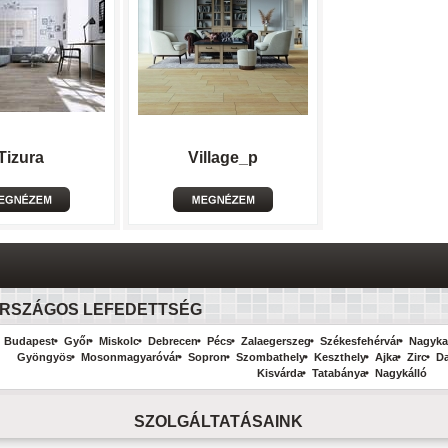
Tizura
Village_p
RSZÁGOS LEFEDETTSÉG
Budapest
Győr
Miskolc
Debrecen
Pécs
Zalaegerszeg
Székesfehérvár
Nagyka
Gyöngyös
Mosonmagyaróvár
Sopron
Szombathely
Keszthely
Ajka
Zirc
D
Kisvárda
Tatabánya
Nagykálló
SZOLGÁLTATÁSAINK