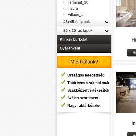
Terminal_30
Tizura
Village_p
45x45-ös lapok
20 x 20 -as lapok
Klinker burkolat
H
Gyáranként
Miért tőlünk?
Országos lefedettség
Több éves szakmai múlt
Szakképzett értékesítők
Széles szortiment
Nagy raktárkészlet
I