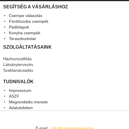
SEGÍTSÉG A VÁSÁRLÁSHOZ
Csempe választás
Fürdőszoba csempék
Padlólapok
Konyha csempék
Teraszburkolat
SZOLGÁLTATÁSAINK
Házhozszállítás
Látványtervezés
Szaktanácsadás
TUDNIVALÓK
Impresszum
ÁSZF
Megrendelés menete
Adatvédelem
E-mail:
info@csempemania.hu