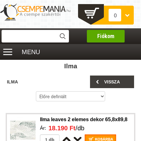
0
Fiókom
MENU
Ilma
ILMA
VISSZA
Ilma leaves 2 elemes dekor 65,8x89,8
18.190 Ft
/db
Ár: