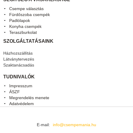
Csempe választás
Fürdőszoba csempék
Padlólapok
Konyha csempék
Teraszburkolat
SZOLGÁLTATÁSAINK
Házhozszállítás
Látványtervezés
Szaktanácsadás
TUDNIVALÓK
Impresszum
ÁSZF
Megrendelés menete
Adatvédelem
E-mail:
info@csempemania.hu