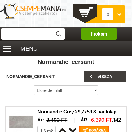
0
Fiókom
MENU
Normandie_cersanit
NORMANDIE_CERSANIT
VISSZA
Normandie Grey 29,7x59,8 padlólap
8.490 FT
|
6.390 FT
/M2
Ár:
ÁR: