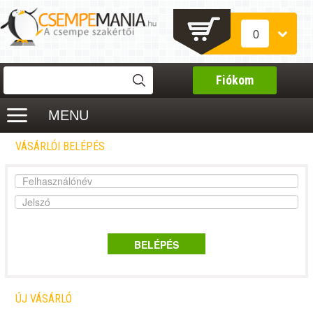
0
Fiókom
MENU
VÁSÁRLÓI BELÉPÉS
ÚJ VÁSÁRLÓ