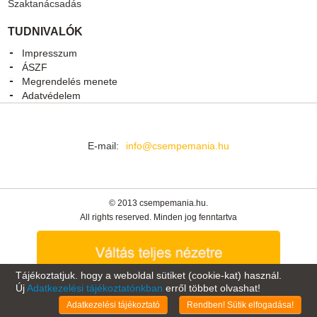
Szaktanácsadás
TUDNIVALÓK
Impresszum
ÁSZF
Megrendelés menete
Adatvédelem
E-mail:
info@csempemania.hu
© 2013 csempemania.hu.
All rights reserved. Minden jog fenntartva
Tájékoztatjuk. hogy a weboldal sütiket (cookie-kat) használ.
Új
Adatkezelési tájékoztatónkban
erről többet olvashat!
Oldal tetejére
Adatkezelési tájékoztató
Rendben! Sütik elfogadása!