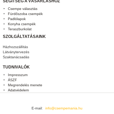
SEGÍTSÉG A VÁSÁRLÁSHOZ
Csempe választás
Fürdőszoba csempék
Padlólapok
Konyha csempék
Teraszburkolat
SZOLGÁLTATÁSAINK
Házhozszállítás
Látványtervezés
Szaktanácsadás
TUDNIVALÓK
Impresszum
ÁSZF
Megrendelés menete
Adatvédelem
E-mail:
info@csempemania.hu