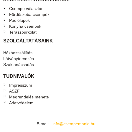
Csempe választás
Fürdőszoba csempék
Padlólapok
Konyha csempék
Teraszburkolat
SZOLGÁLTATÁSAINK
Házhozszállítás
Látványtervezés
Szaktanácsadás
TUDNIVALÓK
Impresszum
ÁSZF
Megrendelés menete
Adatvédelem
E-mail:
info@csempemania.hu