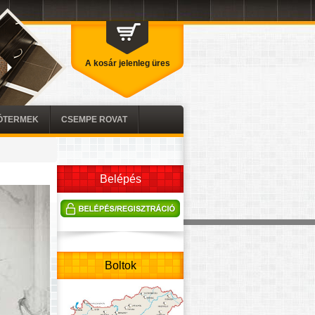
A kosár jelenleg üres
TÓTERMEK
CSEMPE ROVAT
Belépés
Boltok