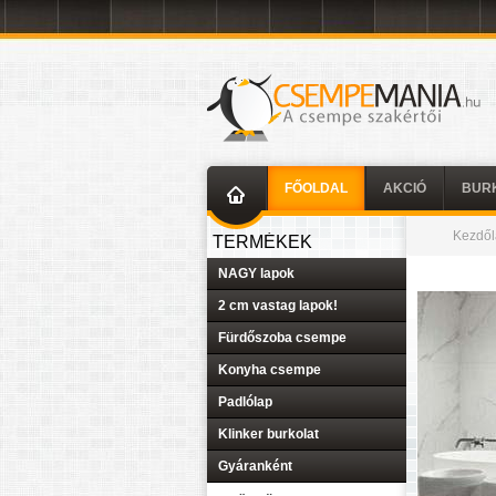
FŐOLDAL
AKCIÓ
BUR
Kezdől
TERMÉKEK
NAGY lapok
2 cm vastag lapok!
Fürdőszoba csempe
Konyha csempe
Padlólap
Klinker burkolat
Gyáranként