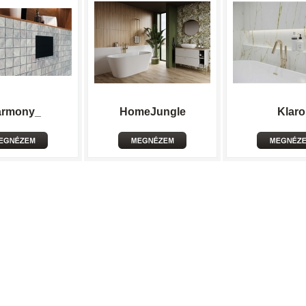
armony_
HomeJungle
Klaro