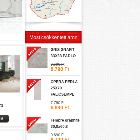
Most csökkentett áron
GRIS GRAFIT
33X33 PADLO
9.690 Ft
8.790 Ft
OPERA PERLA
25X70
FALICSEMPE
7.790 Ft
ta
6.890 Ft
Tempre graphite
30,8x60,8
9.690 Ft
8.720 Ft