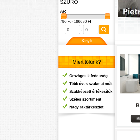
SZŰRŐ
ÁR
790 Ft - 186690 Ft
-
Kinyit
Miért tőlünk?
Országos lefedettség
Több éves szakmai múlt
Szakképzett értékesítők
Széles szortiment
B
Nagy raktárkészlet