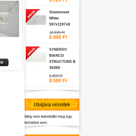
Stonemood
White
597x1197x8
10.590 Ft
8.990 Ft
SYNERGY
BIANCO
STRUCTURE B
30X60
9.490 Ft
8.590 Ft
Utoljára nézettek
Még nem tekintettél meg egy
terméket sem.