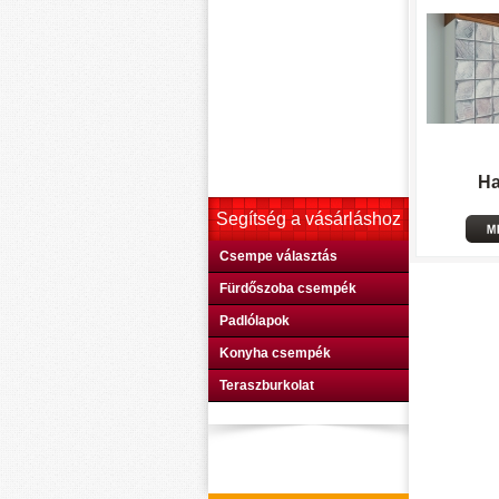
H
Segítség a vásárláshoz
Csempe választás
Fürdőszoba csempék
Padlólapok
Konyha csempék
Teraszburkolat