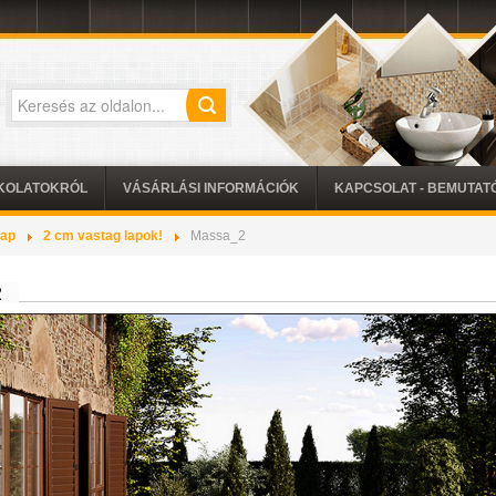
KOLATOKRÓL
VÁSÁRLÁSI INFORMÁCIÓK
KAPCSOLAT - BEMUTA
lap
2 cm vastag lapok!
Massa_2
2