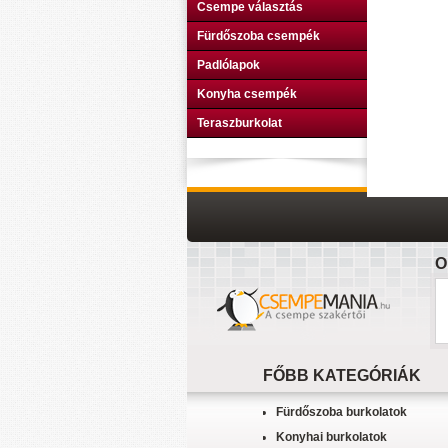
Csempe választás
Fürdőszoba csempék
Padlólapok
Konyha csempék
Teraszburkolat
O
FŐBB KATEGÓRIÁK
Fürdőszoba burkolatok
Konyhai burkolatok