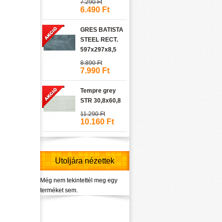
7.290 Ft
6.490 Ft
GRES BATISTA
STEEL RECT.
597x297x8,5
8.890 Ft
7.990 Ft
Tempre grey
STR 30,8x60,8
11.290 Ft
10.160 Ft
Utoljára nézettek
Még nem tekintettél meg egy
terméket sem.