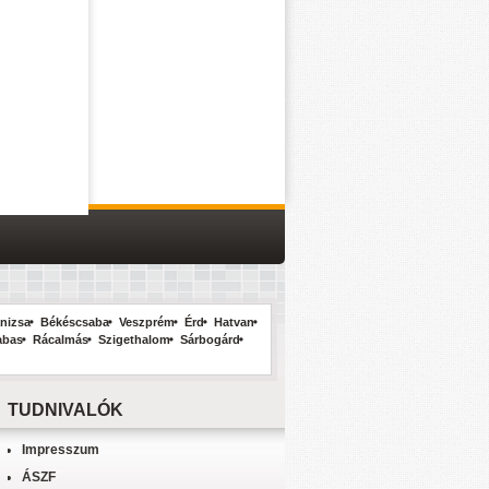
nizsa
Békéscsaba
Veszprém
Érd
Hatvan
abas
Rácalmás
Szigethalom
Sárbogárd
TUDNIVALÓK
Impresszum
ÁSZF