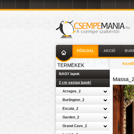
FŐOLDAL
AKCIÓ
BUR
Kezdő
TERMÉKEK
NAGY lapok
Massa_
2 cm vastag lapok!
Arragos_2
Burlington_2
Escala_2
Garden_2
Grand Cave_2