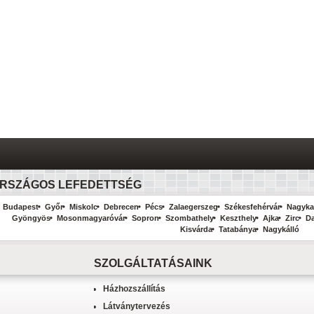
RSZÁGOS LEFEDETTSÉG
Budapest
Győr
Miskolc
Debrecen
Pécs
Zalaegerszeg
Székesfehérvár
Nagyka
Gyöngyös
Mosonmagyaróvár
Sopron
Szombathely
Keszthely
Ajka
Zirc
D
Kisvárda
Tatabánya
Nagykálló
SZOLGÁLTATÁSAINK
Házhozszállítás
Látványtervezés