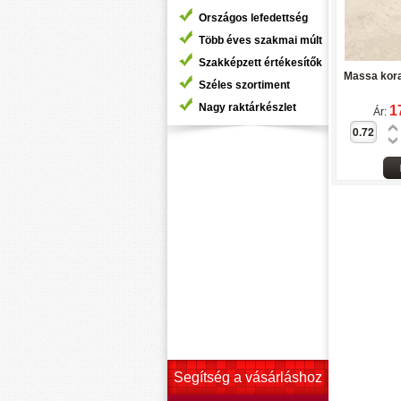
Országos lefedettség
Több éves szakmai múlt
Szakképzett értékesítők
Massa kora
Széles szortiment
Nagy raktárkészlet
1
Ár:
Segítség a vásárláshoz