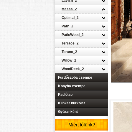
Lavish_2
Massa_2
Optimal_2
Path_2
PatioWood_2
Terrace_2
Torano_2
Willow_2
WoodDeck_2
Fürdőszoba csempe
Konyha csempe
Padlólap
Klinker burkolat
Gyáranként
Miért tőlünk?