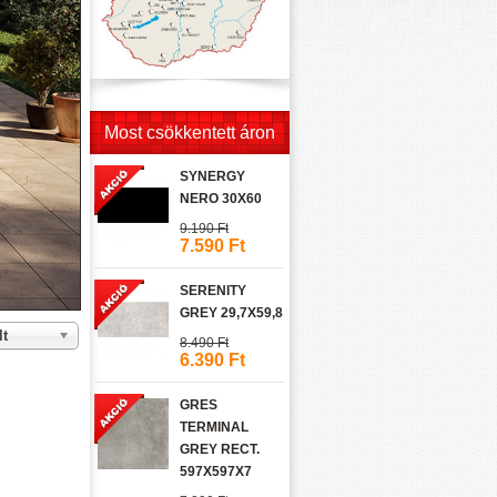
Most csökkentett áron
SYNERGY
NERO 30X60
9.190 Ft
7.590 Ft
SERENITY
GREY 29,7X59,8
lt
8.490 Ft
6.390 Ft
GRES
TERMINAL
GREY RECT.
597X597X7