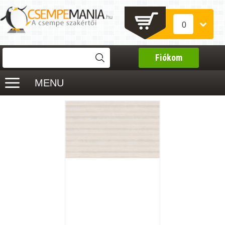
0
Fiókom
MENU