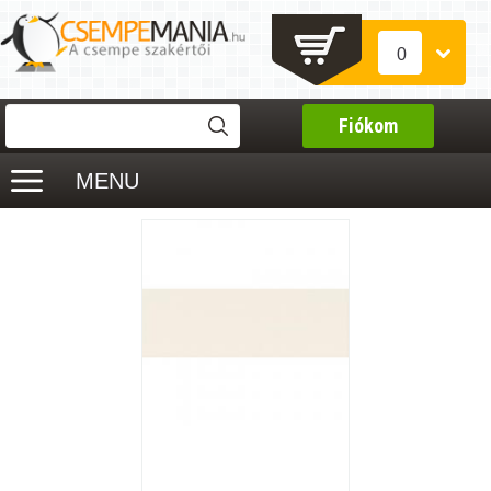
0
Fiókom
MENU