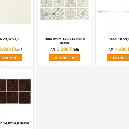
ta 29,8x59,8
Tinta white 14,8x14,8x0,8
Steel 10 59,
dekor
2.990 Ft
3.390 Ft
4.490 
/m2
AR:
/db
AR:
EGNEZEM
MEGNEZEM
MEGNEZ
wn 14,8x14,8 dekor