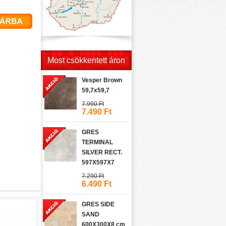
Most csökkentett áron
Vesper Brown
59,7x59,7
7.990 Ft
7.490 Ft
GRES
TERMINAL
SILVER RECT.
597X597X7
7.290 Ft
6.490 Ft
GRES SIDE
SAND
600X300X8 cm