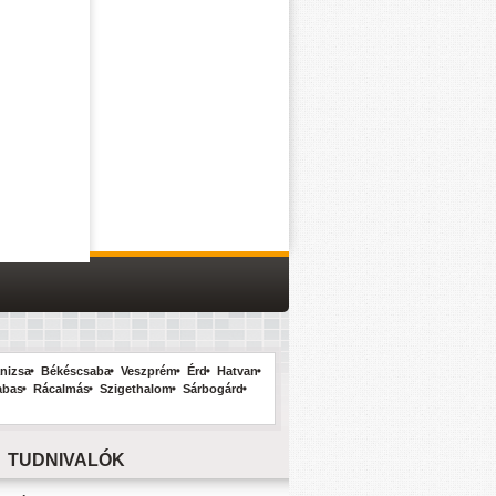
nizsa
Békéscsaba
Veszprém
Érd
Hatvan
abas
Rácalmás
Szigethalom
Sárbogárd
TUDNIVALÓK