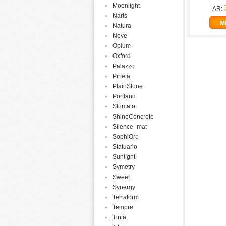
Moonlight
AR:
Naris
M
Natura
Neve
Opium
Oxford
Palazzo
Pineta
PlainStone
Portland
Sfumato
ShineConcrete
Silence_mat
SophiOro
Statuario
Sunlight
Symetry
Sweet
Synergy
Terraform
Tempre
Tinta