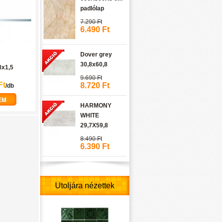
padlólap
7.290 Ft
6.490 Ft
Dover grey
30,8x60,8
8x1,5
9.690 Ft
Ft
8.720 Ft
/db
EM
HARMONY
WHITE
29,7X59,8
8.490 Ft
6.390 Ft
Utoljára nézettek