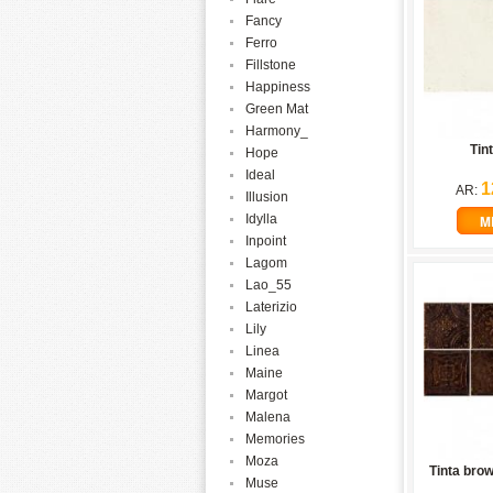
Fancy
Ferro
Fillstone
Happiness
Green Mat
Harmony_
Tin
Hope
Ideal
1
AR:
Illusion
Idylla
M
Inpoint
Lagom
Lao_55
Laterizio
Lily
Linea
Maine
Margot
Malena
Memories
Moza
Tinta bro
Muse