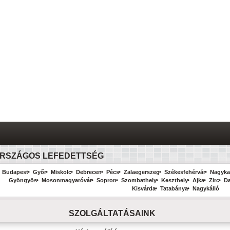
RSZÁGOS LEFEDETTSÉG
Budapest
Győr
Miskolc
Debrecen
Pécs
Zalaegerszeg
Székesfehérvár
Nagyka
Gyöngyös
Mosonmagyaróvár
Sopron
Szombathely
Keszthely
Ajka
Zirc
D
Kisvárda
Tatabánya
Nagykálló
SZOLGÁLTATÁSAINK