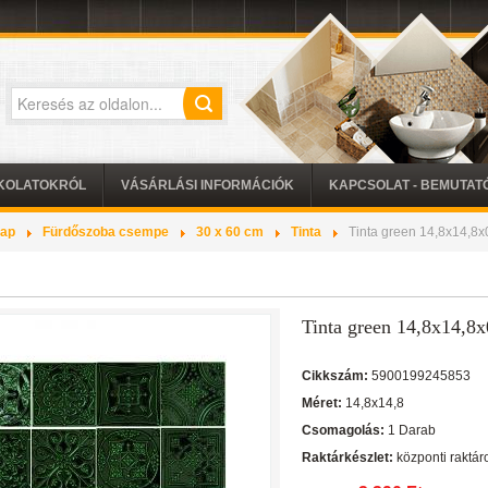
KOLATOKRÓL
VÁSÁRLÁSI INFORMÁCIÓK
KAPCSOLAT - BEMUTA
lap
Fürdőszoba csempe
30 x 60 cm
Tinta
Tinta green 14,8x14,8x
Tinta green 14,8x14,8x
Cikkszám:
5900199245853
Méret:
14,8x14,8
Csomagolás:
1 Darab
Raktárkészlet:
központi raktár