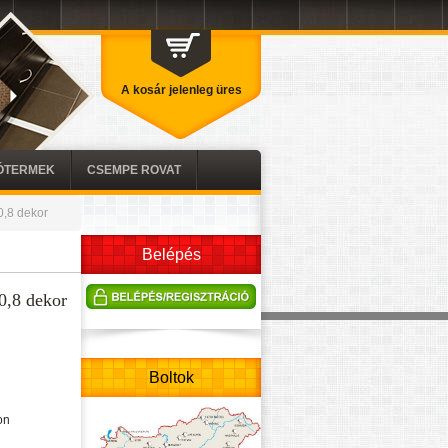
A kosár jelenleg üres
TÓTERMEK
CSEMPE ROVAT
0,8 dekor
Belépés
0,8 dekor
Boltok
on