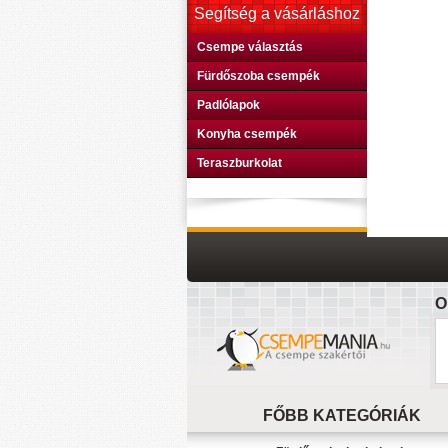
Segítség a vásárláshoz
Csempe választás
Fürdőszoba csempék
Padlólapok
Konyha csempék
Teraszburkolat
O
FŐBB KATEGÓRIÁK