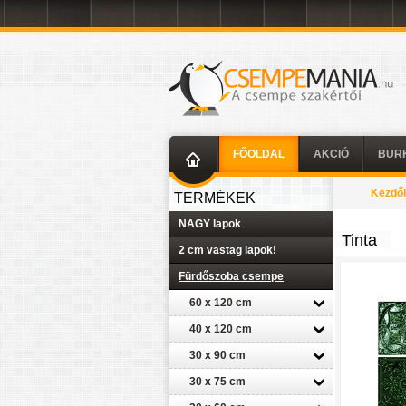
FŐOLDAL
AKCIÓ
BUR
Kezdő
TERMÉKEK
NAGY lapok
Tinta
2 cm vastag lapok!
Fürdőszoba csempe
60 x 120 cm
40 x 120 cm
30 x 90 cm
30 x 75 cm