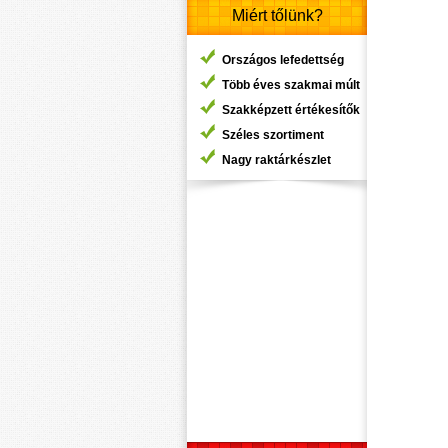
Miért tőlünk?
Országos lefedettség
Több éves szakmai múlt
Szakképzett értékesítők
Széles szortiment
Nagy raktárkészlet