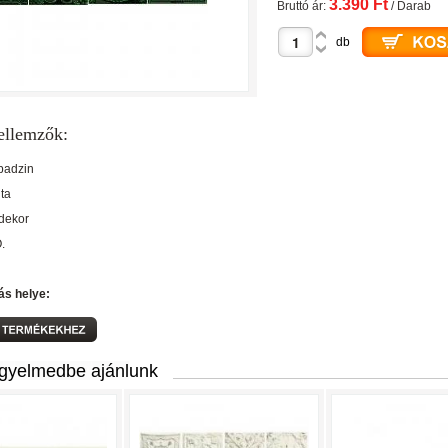
3.390 Ft
Bruttó ár:
/ Darab
db
ellemzők:
badzin
nta
 dekor
O.
ás helye:
igyelmedbe ajánlunk