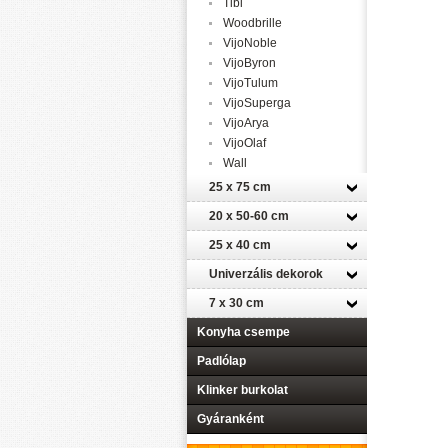
Tibi
Woodbrille
VijoNoble
VijoByron
VijoTulum
VijoSuperga
VijoArya
VijoOlaf
Wall
25 x 75 cm
20 x 50-60 cm
25 x 40 cm
Univerzális dekorok
7 x 30 cm
Konyha csempe
Padlólap
Klinker burkolat
Gyáranként