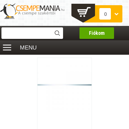
0
Fiókom
MENU