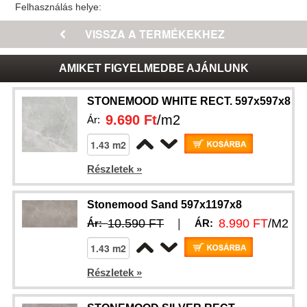
Felhasználás helye:
AMIKET FIGYELMEDBE AJÁNLUNK
STONEMOOD WHITE RECT. 597x597x8
9.690 Ft
/m2
Ár:
Részletek »
Stonemood Sand 597x1197x8
10.590 FT
|
8.990 FT
/M2
Ár:
ÁR:
Részletek »