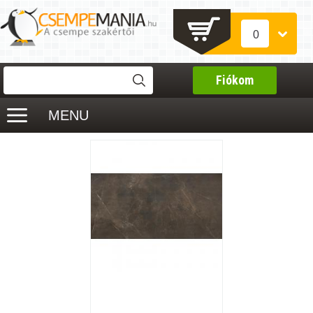
0
Fiókom
MENU