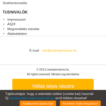
Szaktanácsadás
TUDNIVALÓK
Impresszum
ÁSZF
Megrendelés menete
Adatvédelem
E-mail:
info@csempemania.hu
© 2013 csempemania.hu.
All rights reserved. Minden jog fenntartva
Tájékoztatjuk. hogy a weboldal sütiket (cookie-kat) használ.
Új
Adatkezelési tájékoztatónkban
erről többet olvashat!
Oldal tetejére
Adatkezelési tájékoztató
Rendben! Sütik elfogadása!