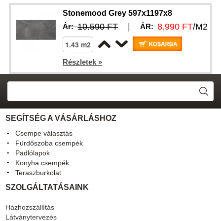
Stonemood Grey 597x1197x8
10.590 FT
|
8.990 FT
/M2
Ár:
ÁR:
Részletek »
SEGÍTSÉG A VÁSÁRLÁSHOZ
Csempe választás
Fürdőszoba csempék
Padlólapok
Konyha csempék
Teraszburkolat
SZOLGÁLTATÁSAINK
Házhozszállítás
Látványtervezés