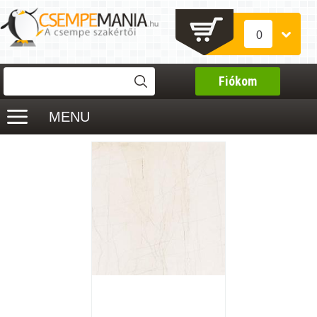
0
Fiókom
MENU