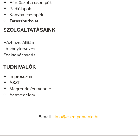
Fürdőszoba csempék
Padlólapok
Konyha csempék
Teraszburkolat
SZOLGÁLTATÁSAINK
Házhozszállítás
Látványtervezés
Szaktanácsadás
TUDNIVALÓK
Impresszum
ÁSZF
Megrendelés menete
Adatvédelem
E-mail:
info@csempemania.hu