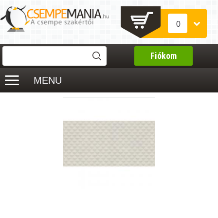
0
Fiókom
MENU