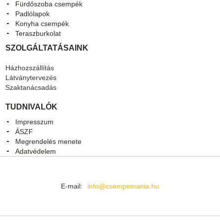
Fürdőszoba csempék
Padlólapok
Konyha csempék
Teraszburkolat
SZOLGÁLTATÁSAINK
Házhozszállítás
Látványtervezés
Szaktanácsadás
TUDNIVALÓK
Impresszum
ÁSZF
Megrendelés menete
Adatvédelem
E-mail:
info@csempemania.hu