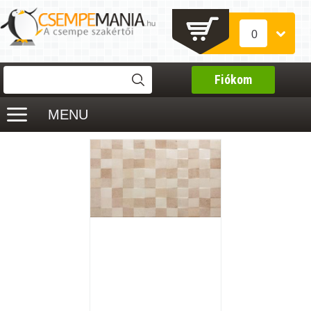
0
Fiókom
MENU