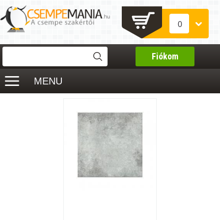
0
Fiókom
MENU