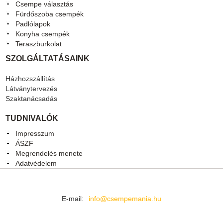
Csempe választás
Fürdőszoba csempék
Padlólapok
Konyha csempék
Teraszburkolat
SZOLGÁLTATÁSAINK
Házhozszállítás
Látványtervezés
Szaktanácsadás
TUDNIVALÓK
Impresszum
ÁSZF
Megrendelés menete
Adatvédelem
E-mail:
info@csempemania.hu