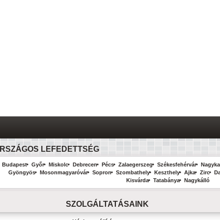
RSZÁGOS LEFEDETTSÉG
Budapest
Győr
Miskolc
Debrecen
Pécs
Zalaegerszeg
Székesfehérvár
Nagyka
Gyöngyös
Mosonmagyaróvár
Sopron
Szombathely
Keszthely
Ajka
Zirc
D
Kisvárda
Tatabánya
Nagykálló
SZOLGÁLTATÁSAINK