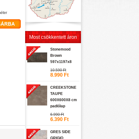
éter
Most csökkentett áron
Stonemood
Brown
597x1197x8
10.590 Ft
8.990 Ft
CREEKSTONE
TAUPE
600X600X8 cm
padlólap
6.990 Ft
6.390 Ft
GRES SIDE
GRIGIO