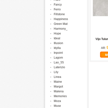
Fancy
Ferro
Fillstone
Happiness
Green Mat
Harmony_
Hope
Ideal
Vijo Tul
Illusion
Idylla
AR:
Inpoint
M
Lagom
Lao_55
Laterizio
Lily
Linea
Maine
Margot
Malena
Memories
Moza
Muse