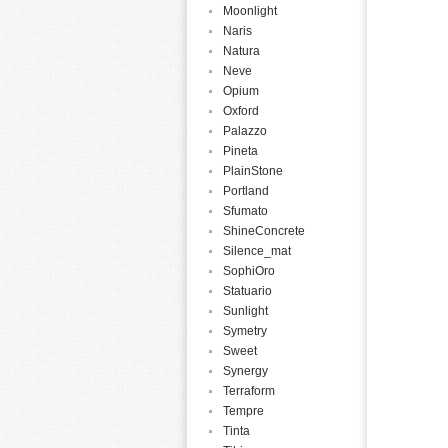
Moonlight
Naris
Natura
Neve
Opium
Oxford
Palazzo
Pineta
PlainStone
Portland
Sfumato
ShineConcrete
Silence_mat
SophiOro
Statuario
Sunlight
Symetry
Sweet
Synergy
Terraform
Tempre
Tinta