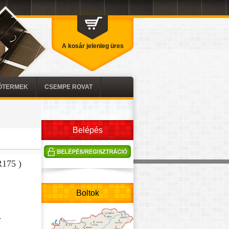
A kosár jelenleg üres
TÓTERMEK
CSEMPE ROVAT
Belépés
R175 )
Boltok
r