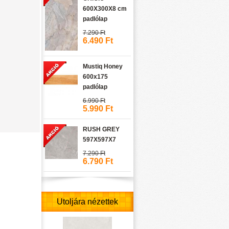
600X300X8 cm
padlólap
7.290 Ft
6.490 Ft
Mustiq Honey
600x175
padlólap
6.990 Ft
5.990 Ft
RUSH GREY
597X597X7
7.290 Ft
6.790 Ft
Utoljára nézettek