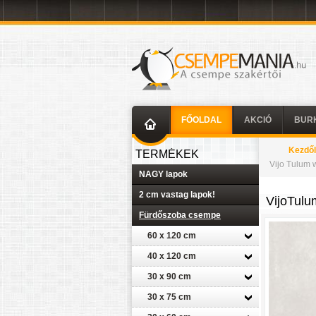
FŐOLDAL
AKCIÓ
BUR
Kezdő
TERMÉKEK
Vijo Tulum 
NAGY lapok
2 cm vastag lapok!
VijoTulu
Fürdőszoba csempe
60 x 120 cm
40 x 120 cm
30 x 90 cm
30 x 75 cm