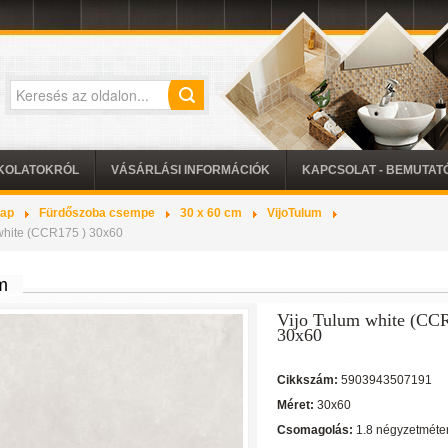
KOLATOKRÓL
VÁSÁRLÁSI INFORMÁCIÓK
KAPCSOLAT - BEMUTA
lap
Fürdőszoba csempe
30 x 60 cm
VijoTulum
white (CCR175 ) 30x60
m
Vijo Tulum white (CC
30x60
Cikkszám:
5903943507191
Méret:
30x60
Csomagolás:
1.8 négyzetméte