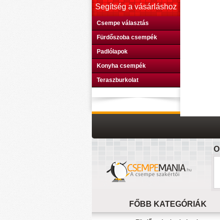
Segítség a vásárláshoz
Csempe választás
Fürdőszoba csempék
Padlólapok
Konyha csempék
Teraszburkolat
O
FŐBB KATEGÓRIÁK