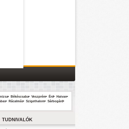
nizsa
Békéscsaba
Veszprém
Érd
Hatvan
abas
Rácalmás
Szigethalom
Sárbogárd
TUDNIVALÓK