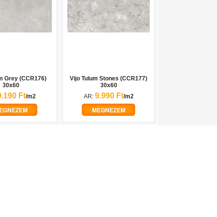
um Grey (CCR176)
Vijo Tulum Stones (CCR177)
30x60
30x60
9.190 Ft
9.990 Ft
/m2
AR:
/m2
EGNEZEM
MEGNEZEM