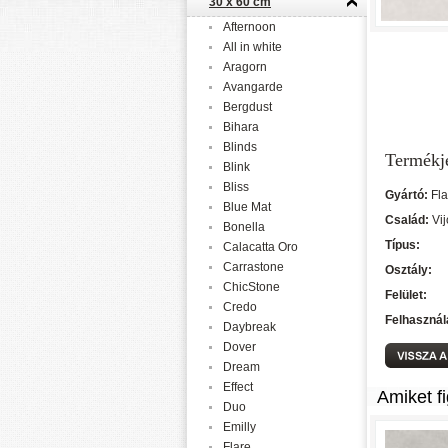
30 x 60 cm
Afternoon
All in white
Aragorn
Avangarde
Bergdust
Bihara
Blinds
Termékj
Blink
Bliss
Gyártó:
Fl
Blue Mat
Család:
Vij
Bonella
Típus:
Calacatta Oro
Carrastone
Osztály:
ChicStone
Felület:
Credo
Felhasznál
Daybreak
Dover
Dream
Effect
Amiket f
Duo
Emilly
Flare