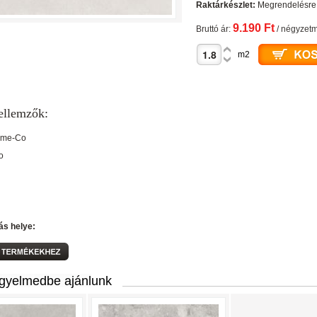
Raktárkészlet:
Megrendelésre
9.190 Ft
Bruttó ár:
/ négyzetm
m2
ellemzők:
ame-Co
o
ás helye:
igyelmedbe ajánlunk