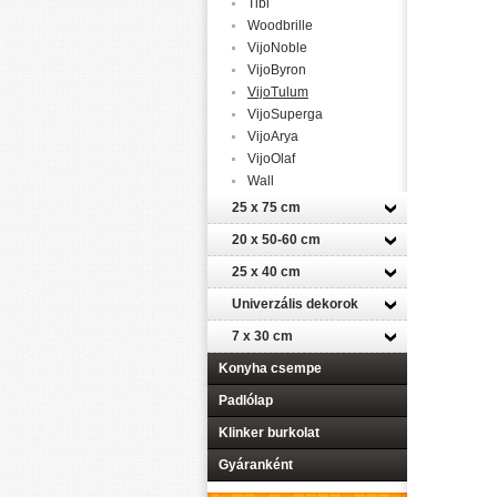
Tibi
Woodbrille
VijoNoble
VijoByron
VijoTulum
VijoSuperga
VijoArya
VijoOlaf
Wall
25 x 75 cm
20 x 50-60 cm
25 x 40 cm
Univerzális dekorok
7 x 30 cm
Konyha csempe
Padlólap
Klinker burkolat
Gyáranként