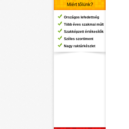
Miért tőlünk?
Országos lefedettség
Több éves szakmai múlt
Szakképzett értékesítők
Széles szortiment
Nagy raktárkészlet