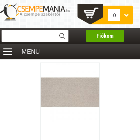
0
Fiókom
MENU