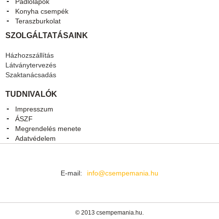
Padlólapok
Konyha csempék
Teraszburkolat
SZOLGÁLTATÁSAINK
Házhozszállítás
Látványtervezés
Szaktanácsadás
TUDNIVALÓK
Impresszum
ÁSZF
Megrendelés menete
Adatvédelem
E-mail:
info@csempemania.hu
© 2013 csempemania.hu.