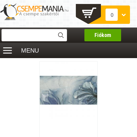
0
Fiókom
MENU