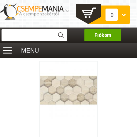
0
Fiókom
MENU