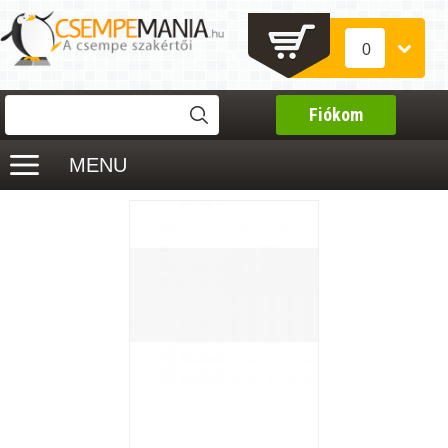
0
Fiókom
MENU