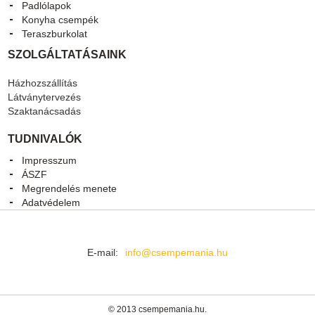
Padlólapok
Konyha csempék
Teraszburkolat
SZOLGÁLTATÁSAINK
Házhozszállítás
Látványtervezés
Szaktanácsadás
TUDNIVALÓK
Impresszum
ÁSZF
Megrendelés menete
Adatvédelem
E-mail:
info@csempemania.hu
© 2013 csempemania.hu.