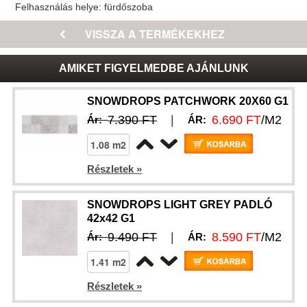
Felhasználás helye:
fürdőszoba
AMIKET FIGYELMEDBE AJÁNLUNK
SNOWDROPS PATCHWORK 20X60 G1
7.390 FT
|
6.690 FT
/M2
Ár:
ÁR:
Részletek »
SNOWDROPS LIGHT GREY PADLÓ
42x42 G1
9.490 FT
|
8.590 FT
/M2
Ár:
ÁR:
Részletek »