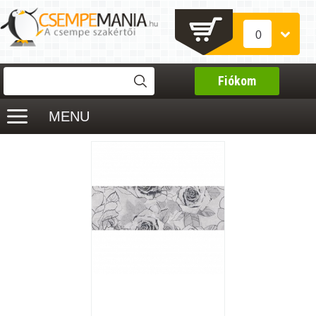
0
Fiókom
MENU