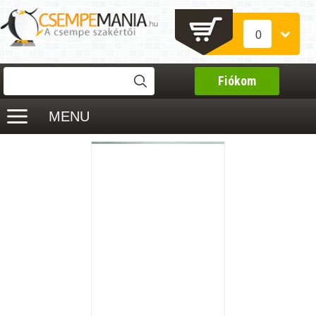
0
Fiókom
MENU