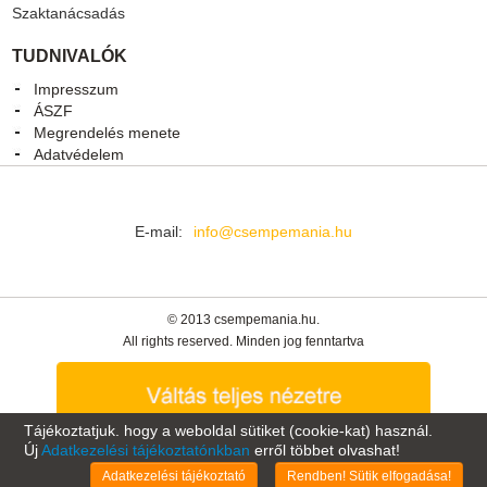
Szaktanácsadás
TUDNIVALÓK
Impresszum
ÁSZF
Megrendelés menete
Adatvédelem
E-mail:
info@csempemania.hu
© 2013 csempemania.hu.
All rights reserved. Minden jog fenntartva
Tájékoztatjuk. hogy a weboldal sütiket (cookie-kat) használ.
Új
Adatkezelési tájékoztatónkban
erről többet olvashat!
Oldal tetejére
Adatkezelési tájékoztató
Rendben! Sütik elfogadása!