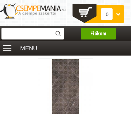
0
Fiókom
MENU