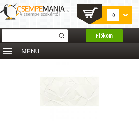
0
Fiókom
MENU