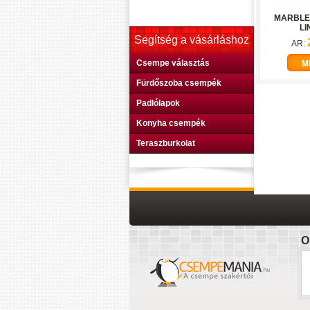
MARBLE
LI
Segítség a vásárláshoz
AR:
M
Csempe választás
Fürdőszoba csempék
Padlólapok
Konyha csempék
Teraszburkolat
O