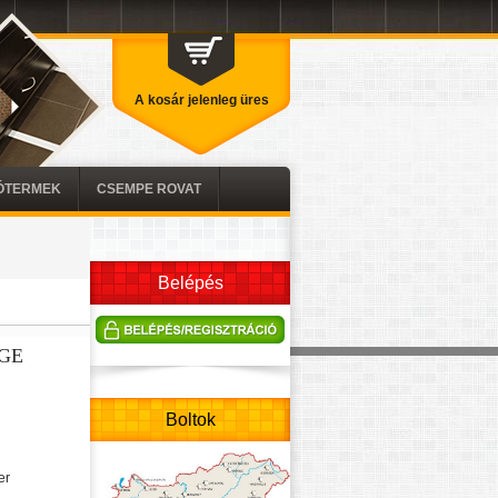
A kosár jelenleg üres
TÓTERMEK
CSEMPE ROVAT
Belépés
GE
Boltok
er