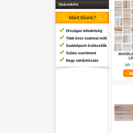
Gyáranként
Miért tőlünk?
Országos lefedettség
Több éves szakmai múlt
Szakképzett értékesítők
Széles szortiment
MARBLE
LI
Nagy raktárkészlet
AR:
M