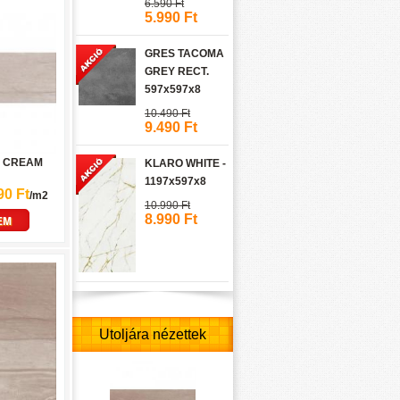
6.590 Ft
5.990 Ft
GRES TACOMA
GREY RECT.
597x597x8
10.490 Ft
9.490 Ft
 CREAM
KLARO WHITE -
1197x597x8
90 Ft
/m2
10.990 Ft
8.990 Ft
EM
Utoljára nézettek