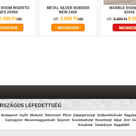
 ROOM INSERTO
METAL SILVER BORDER
MARBLE ROOM
NES 20X60
NEW 2X60
42X42
2.590 Ft
3.890 Ft
8.5
/db
AR:
/db
AR:
9.490 Ft
EGNEZEM
MEGNEZEM
MEGNEZ
RSZÁGOS LEFEDETTSÉG
Budapest
Győr
Miskolc
Debrecen
Pécs
Zalaegerszeg
Székesfehérvár
Nagyka
Gyöngyös
Mosonmagyaróvár
Sopron
Szombathely
Keszthely
Ajka
Zirc
D
Kisvárda
Tatabánya
Nagykálló