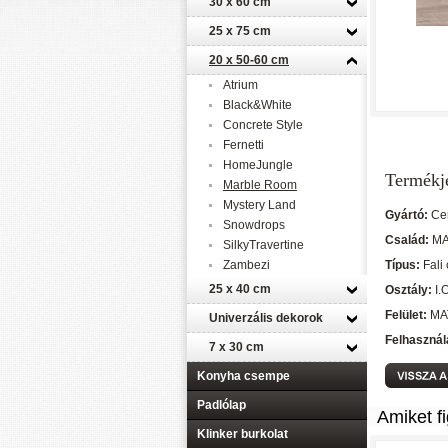
30 x 60 cm
25 x 75 cm
20 x 50-60 cm
Atrium
Black&White
Concrete Style
Fernetti
HomeJungle
Termékj
Marble Room
Mystery Land
Gyártó:
Ce
Snowdrops
Család:
M
SilkyTravertine
Zambezi
Típus:
Fali
25 x 40 cm
Osztály:
I.
Felület:
MA
Univerzális dekorok
Felhasznál
7 x 30 cm
Konyha csempe
Padlólap
Amiket f
Klinker burkolat