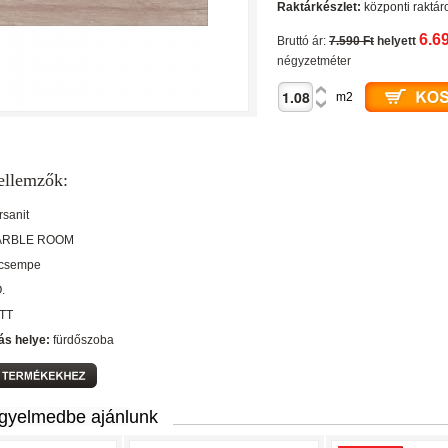
Raktárkészlet:
központi raktár
6.6
Bruttó ár:
7.590 Ft
helyett
négyzetméter
m2
ellemzők:
rsanit
ARBLE ROOM
 csempe
O.
TT
ás helye:
fürdőszoba
igyelmedbe ajánlunk