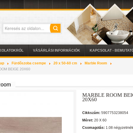
KOLATOKRÓL
VÁSÁRLÁSI INFORMÁCIÓK
KAPCSOLAT - BEMUTA
lap
Fürdőszoba csempe
20 x 50-60 cm
Marble Room
OM BEIGE 20X60
Room
MARBLE ROOM BEI
20X60
Cikkszám:
5907753238054
Méret:
20 X 60
Csomagolás:
1.08 négyzetmét