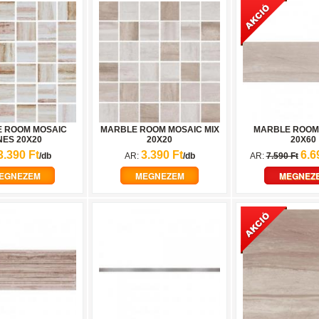
 ROOM MOSAIC
MARBLE ROOM MOSAIC MIX
MARBLE ROOM
NES 20X20
20X20
20X60
3.390 Ft
3.390 Ft
6.6
/db
AR:
/db
AR:
7.590 Ft
EGNEZEM
MEGNEZEM
MEGNEZ