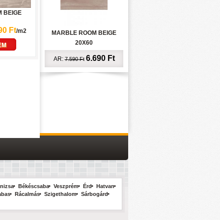
 BEIGE
90 Ft
/m2
MARBLE ROOM BEIGE
20X60
EM
6.690 Ft
AR:
7.590 Ft
nizsa
Békéscsaba
Veszprém
Érd
Hatvan
abas
Rácalmás
Szigethalom
Sárbogárd