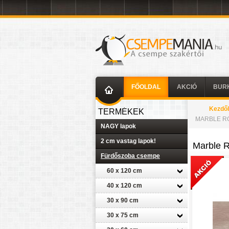
FŐOLDAL
AKCIÓ
BUR
Kezdő
TERMÉKEK
MARBLE RO
NAGY lapok
2 cm vastag lapok!
Marble 
Fürdőszoba csempe
60 x 120 cm
40 x 120 cm
30 x 90 cm
30 x 75 cm