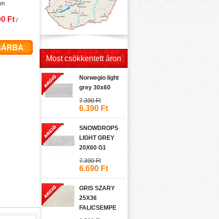
on
90 Ft
/
Most csökkentett áron
Norwegio light
grey 30x60
7.390 Ft
6.390 Ft
SNOWDROPS
LIGHT GREY
20X60 G1
7.390 Ft
6.690 Ft
GRIS SZARY
25X36
FALICSEMPE