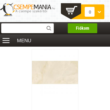
0
Fiókom
MENU