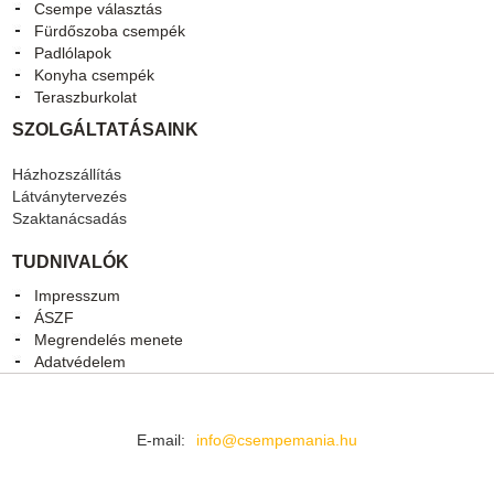
Csempe választás
Fürdőszoba csempék
Padlólapok
Konyha csempék
Teraszburkolat
SZOLGÁLTATÁSAINK
Házhozszállítás
Látványtervezés
Szaktanácsadás
TUDNIVALÓK
Impresszum
ÁSZF
Megrendelés menete
Adatvédelem
E-mail:
info@csempemania.hu