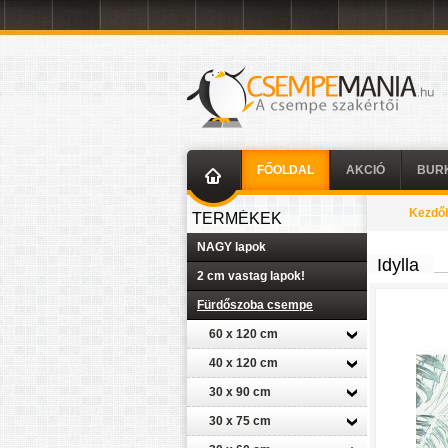
FŐOLDAL
AKCIÓ
BUR
Kezdő
TERMÉKEK
NAGY lapok
Idylla
2 cm vastag lapok!
Fürdőszoba csempe
60 x 120 cm
40 x 120 cm
30 x 90 cm
30 x 75 cm