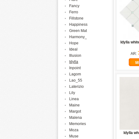
Fancy
Ferro
Fillstone
Happiness
Green Mat
Harmony_
Idylla whi
Hope
Ideal
AR:
Illusion
Idylla
M
Inpoint
Lagom
Lao_55
Laterizio
Lily
Linea
Maine
Margot
Malena
Memories
Moza
Idylla wh
Muse