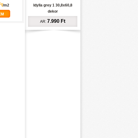
Ft
/m2
Idylla grey 1 30,8x60,8
dekor
EM
7.990 Ft
AR: