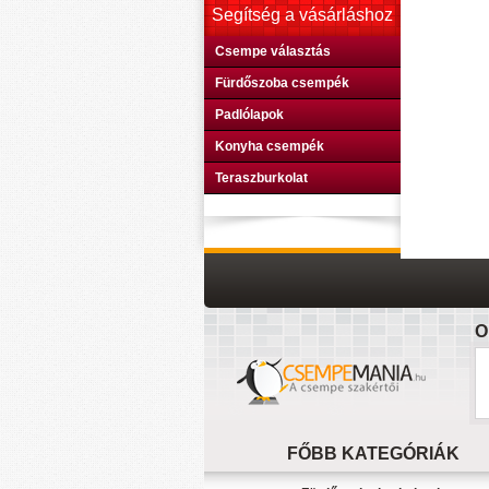
Segítség a vásárláshoz
Csempe választás
Fürdőszoba csempék
Padlólapok
Konyha csempék
Teraszburkolat
O
FŐBB KATEGÓRIÁK