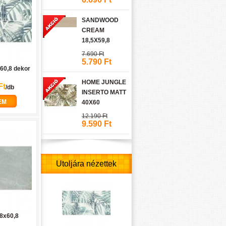
SANDWOOD
CREAM
18,5X59,8
7.690 Ft
5.790 Ft
x60,8 dekor
HOME JUNGLE
Ft
/db
INSERTO MATT
EM
40X60
12.190 Ft
9.590 Ft
Utoljára nézettek
,8x60,8