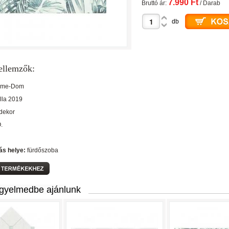
7.990 Ft
Bruttó ár:
/ Darab
db
ellemzők:
ame-Dom
ylla 2019
 dekor
O.
ás helye:
fürdőszoba
igyelmedbe ajánlunk