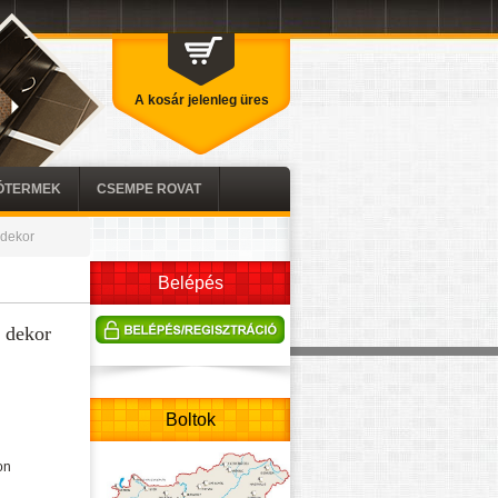
A kosár jelenleg üres
TÓTERMEK
CSEMPE ROVAT
 dekor
Belépés
8 dekor
Boltok
on