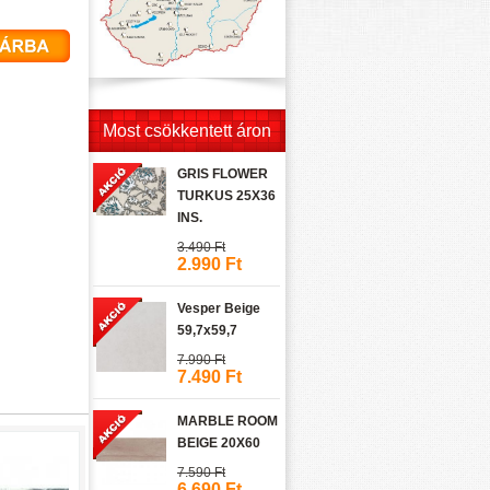
Most csökkentett áron
GRIS FLOWER
TURKUS 25X36
INS.
3.490 Ft
2.990 Ft
Vesper Beige
59,7x59,7
7.990 Ft
7.490 Ft
MARBLE ROOM
BEIGE 20X60
7.590 Ft
6.690 Ft