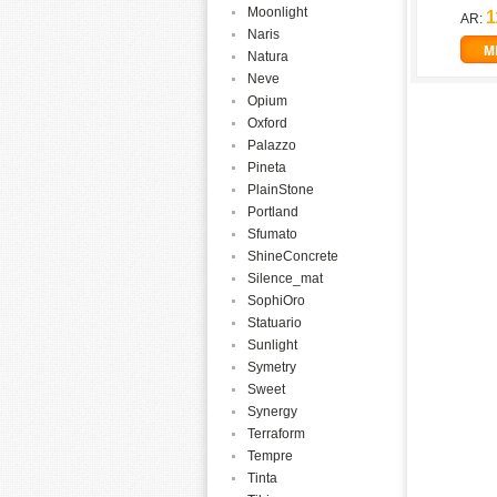
Moonlight
1
AR:
Naris
M
Natura
Neve
Opium
Oxford
Palazzo
Pineta
PlainStone
Portland
Sfumato
ShineConcrete
Silence_mat
SophiOro
Statuario
Sunlight
Symetry
Sweet
Synergy
Terraform
Tempre
Tinta