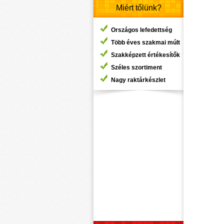
Miért tőlünk?
Országos lefedettség
Több éves szakmai múlt
Szakképzett értékesítők
Széles szortiment
Nagy raktárkészlet