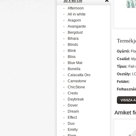
30 x 60 cm
Afternoon
All in white
Aragorn
Avangarde
Bergdust
Bihara
Termékj
Blinds
Blink
Gyártó:
Fl
Bliss
Család:
Id
Blue Mat
Típus:
Fali
Bonella
Osztály:
I.
Calacatta Oro
Carrastone
Felület:
ChicStone
Felhasznál
Credo
Daybreak
Dover
Dream
Amiket f
Effect
Duo
Emilly
Flare