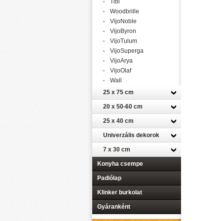
Tibi
Woodbrille
VijoNoble
VijoByron
VijoTulum
VijoSuperga
VijoArya
VijoOlaf
Wall
25 x 75 cm
20 x 50-60 cm
25 x 40 cm
Univerzális dekorok
7 x 30 cm
Konyha csempe
Padlólap
Klinker burkolat
Gyáranként