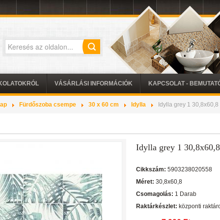
KOLATOKRÓL
VÁSÁRLÁSI INFORMÁCIÓK
KAPCSOLAT - BEMUTA
lap
Fürdőszoba csempe
30 x 60 cm
Idylla
Idylla grey 1 30,8x60,8
Idylla grey 1 30,8x60,
Cikkszám:
5903238020558
Méret:
30,8x60,8
Csomagolás:
1 Darab
Raktárkészlet:
központi raktár