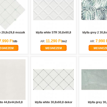
te 29,8x29,8 mozaik
Idylla white STR 30,8x60,8
Idylla grey 2 30,8
7.990 Ft
11.290 Ft
7.990 
/db
AR:
/m2
AR:
EGNEZEM
MEGNEZEM
MEGNEZ
ite 44,8x44,8x0,8
Idylla white 30,8x60,8 dekor
Idylla grey 30