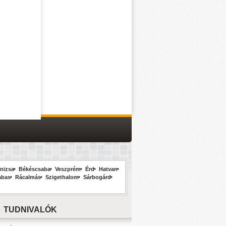
nizsa
Békéscsaba
Veszprém
Érd
Hatvan
abas
Rácalmás
Szigethalom
Sárbogárd
TUDNIVALÓK