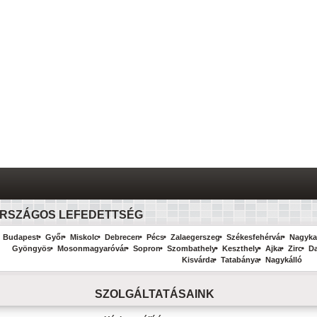
RSZÁGOS LEFEDETTSÉG
Budapest
Győr
Miskolc
Debrecen
Pécs
Zalaegerszeg
Székesfehérvár
Nagyka
Gyöngyös
Mosonmagyaróvár
Sopron
Szombathely
Keszthely
Ajka
Zirc
D
Kisvárda
Tatabánya
Nagykálló
SZOLGÁLTATÁSAINK