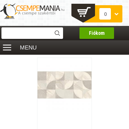
0
Fiókom
MENU