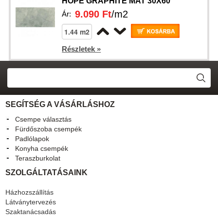
HOPE GRAPHITE MAT 30X60
9.090 Ft
/m2
Ár:
Részletek »
SEGÍTSÉG A VÁSÁRLÁSHOZ
Csempe választás
Fürdőszoba csempék
Padlólapok
Konyha csempék
Teraszburkolat
SZOLGÁLTATÁSAINK
Házhozszállítás
Látványtervezés
Szaktanácsadás