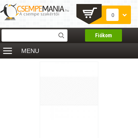
0
Fiókom
MENU