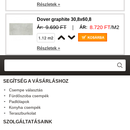
Részletek »
Dover graphite 30,8x60,8
9.690 FT
|
8.720 FT
/M2
Ár:
ÁR:
Részletek »
SEGÍTSÉG A VÁSÁRLÁSHOZ
Csempe választás
Fürdőszoba csempék
Padlólapok
Konyha csempék
Teraszburkolat
SZOLGÁLTATÁSAINK