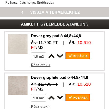
Felhasználás helye:
fürdőszoba
AMIKET FIGYELMEDBE AJÁNLUNK
Dover grey padló 44,8x44,8
11.790 FT
|
10.610
Ár:
ÁR:
FT
/M2
Részletek »
Dover graphite padló 44,8x44,8
11.790 FT
|
10.610
Ár:
ÁR:
FT
/M2
Részletek »