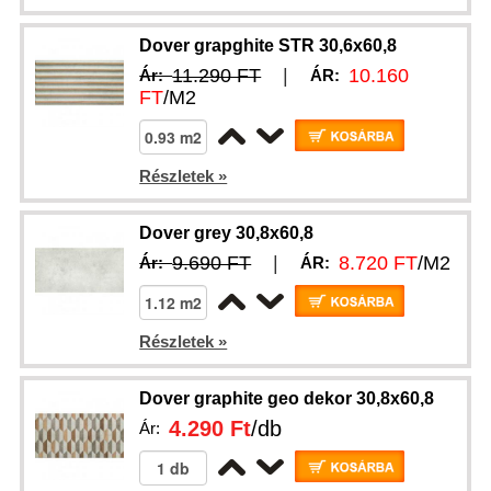
Dover grapghite STR 30,6x60,8
11.290 FT
|
10.160
Ár:
ÁR:
FT
/M2
Részletek »
Dover grey 30,8x60,8
9.690 FT
|
8.720 FT
/M2
Ár:
ÁR:
Részletek »
Dover graphite geo dekor 30,8x60,8
4.290 Ft
/db
Ár: