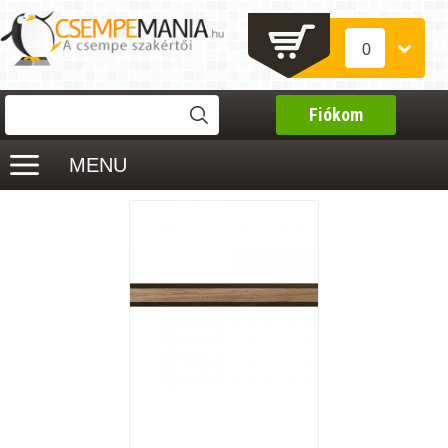
0
Fiókom
MENU