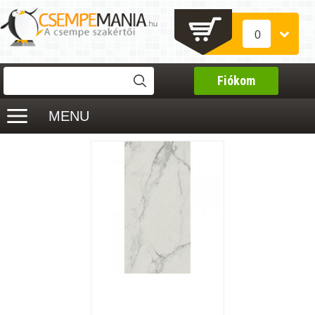
0
Fiókom
MENU