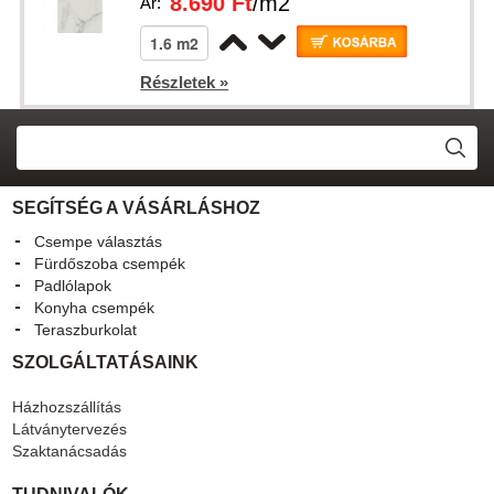
8.690 Ft
/m2
Ár:
Részletek »
SEGÍTSÉG A VÁSÁRLÁSHOZ
Csempe választás
Fürdőszoba csempék
Padlólapok
Konyha csempék
Teraszburkolat
SZOLGÁLTATÁSAINK
Házhozszállítás
Látványtervezés
Szaktanácsadás